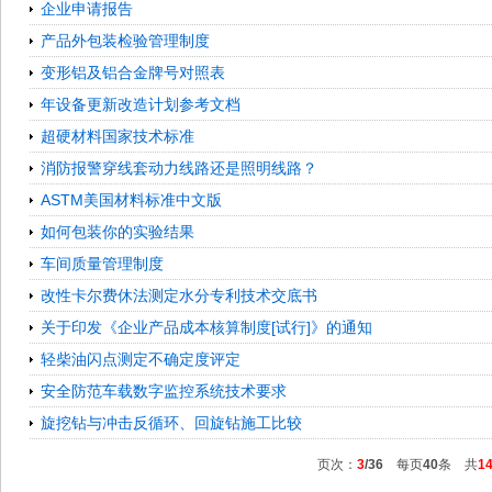
企业申请报告
产品外包装检验管理制度
变形铝及铝合金牌号对照表
年设备更新改造计划参考文档
超硬材料国家技术标准
消防报警穿线套动力线路还是照明线路？
ASTM美国材料标准中文版
如何包装你的实验结果
车间质量管理制度
改性卡尔费休法测定水分专利技术交底书
关于印发《企业产品成本核算制度[试行]》的通知
轻柴油闪点测定不确定度评定
安全防范车载数字监控系统技术要求
旋挖钻与冲击反循环、回旋钻施工比较
页次：
3
/36
每页
40
条 共
1