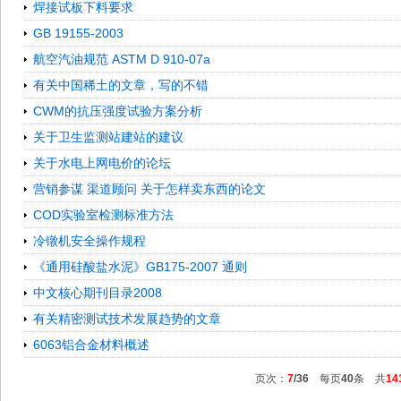
焊接试板下料要求
GB 19155-2003
航空汽油规范 ASTM D 910-07a
有关中国稀土的文章，写的不错
CWM的抗压强度试验方案分析
关于卫生监测站建站的建议
关于水电上网电价的论坛
营销参谋 渠道顾问 关于怎样卖东西的论文
COD实验室检测标准方法
冷镦机安全操作规程
《通用硅酸盐水泥》GB175-2007 通则
中文核心期刊目录2008
有关精密测试技术发展趋势的文章
6063铝合金材料概述
页次：
7
/36
每页
40
条 共
14